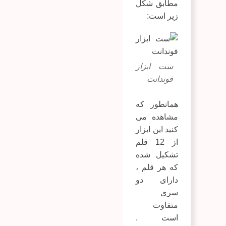
مطابق شکل
زیر است:
ست ابزار
فوندانت
همانطور که
مشاهده می
کنید این ابزار
از 12 قلم
تشکیل شده
که هر قلم ،
دارای دو
سری
متفاوت
است .