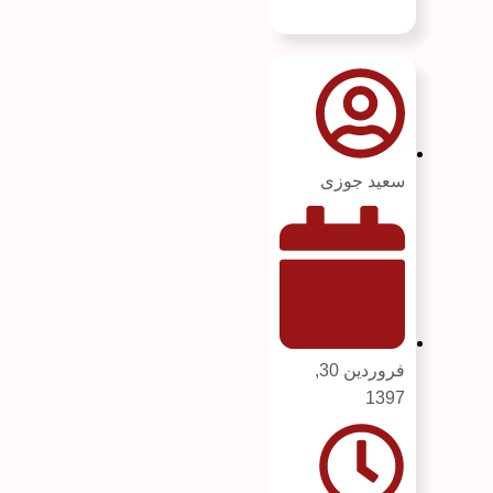
سعید جوزی
فروردین 30,
1397