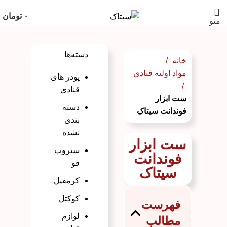
۰
تومان
منو
دسته‌ها
خانه
مواد اولیه قنادی
پودر های
قنادی
ست ابزار
دسته
فوندانت سیتاک
بندی
نشده
ست ابزار
سیروپ
فوندانت
فو
سیتاک
کرمفیل
کوکتل
فهرست
لوازم
مطالب