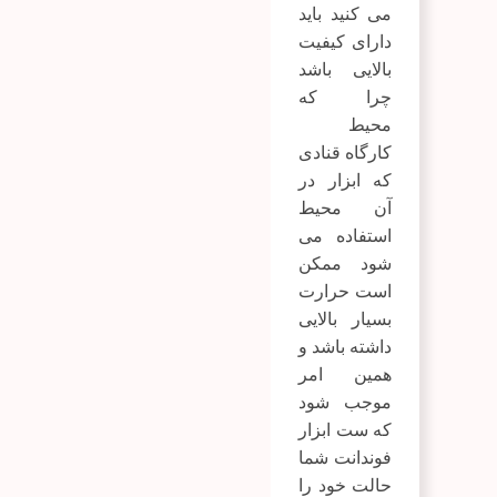
می کنید باید
دارای کیفیت
بالایی باشد
چرا که
محیط
کارگاه قنادی
که ابزار در
آن محیط
استفاده می
شود ممکن
است حرارت
بسیار بالایی
داشته باشد و
همین امر
موجب شود
که ست ابزار
فوندانت شما
حالت خود را