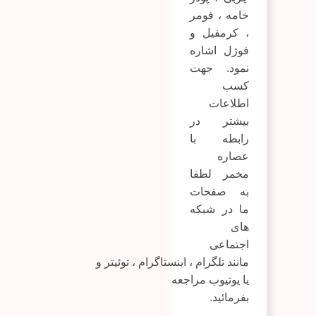
خامه
، فومر
، کرمفیل و
فوژل اشاره
نمود. جهت
کسب
اطلاعات
بیشتر در
رابطه با
عصاره
مخمر لطفا
به صفحات
ما در شبکه
های
اجتماعی
مانند
تلگرام
،
اینستاگرام
،
توئیتر
و
یا
یوتیوب
مراجعه
بفرمائید.