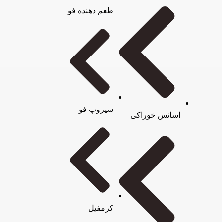
طعم دهنده فو
سیروپ فو
اسانس خوراکی
کرمفیل