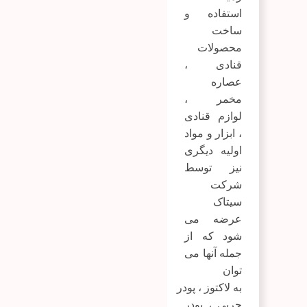
استفاده و
ساخت
محصولات
قنادی ،
عصاره
مخمر ،
لوازم قنادی
، ابزار و مواد
اولیه دیگری
نیز توسط
شرکت
سیتاک
عرضه می
شود که از
جمله آنها می
توان
به
لاکتوز
،
پودر
چربی
،
پودر