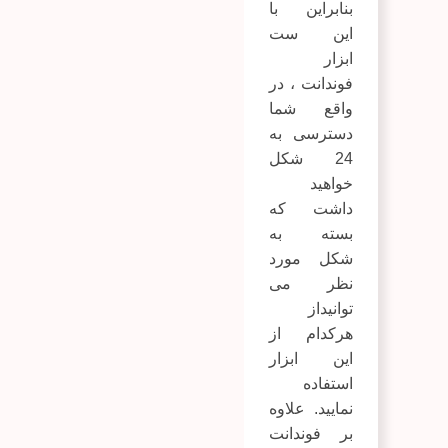
بنابراین با
این ست
ابزار
فوندانت ، در
واقع شما
دسترسی به
24 شکل
خواهید
داشت که
بسته به
شکل مورد
نظر می
توانیداز
هرکدام از
این ابزار
استفاده
نمایید. علاوه
بر
فوندانت