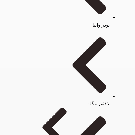
پودر وانیل
لاکتوز مگله