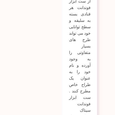
از ست ابزار
فوندانت هر
قنادی بسته
به سلیقه و
سطح توانایی
خود می تواند
طرح های
بسیار
متفاوتی را
به وجود
آورده و نام
خود را به
عنوان یک
طراح خاص
مطرح کنند .
ست ابزار
فوندانت
سیتاک