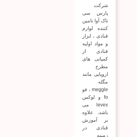
شرکت
پارس سی
تاک آوا تامین
کننده لوازم
قنادی ، ابزار
و مواد اولیه
قنادی از
کمپانی های
مطرح
اروپایی مانند
مگله
meggle ، فو
fo و لوکس
levex می
باشد. علاوه
بر آموزش
قنادی در
زمینه