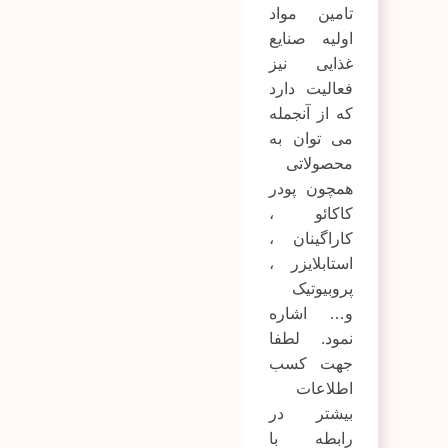
تامین مواد
اولیه صنایع
غذایی نیز
فعالیت دارد
که از آنجمله
می توان به
محصولاتی
همچون
پودر
کاکائو
،
کاراگینان
،
استابلایزر
،
پروبیوتیک
و… اشاره
نمود. لطفا
جهت کسب
اطلاعات
بیشتر در
رابطه با