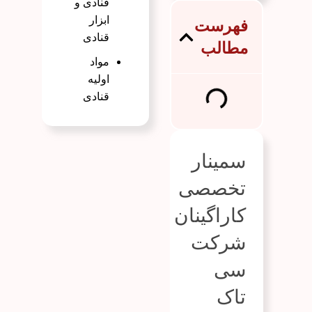
قنادی و
ابزار
فهرست
قنادی
مطالب
مواد
اولیه
قنادی
سمینار
تخصصی
کاراگینان
شرکت
سی
تاک