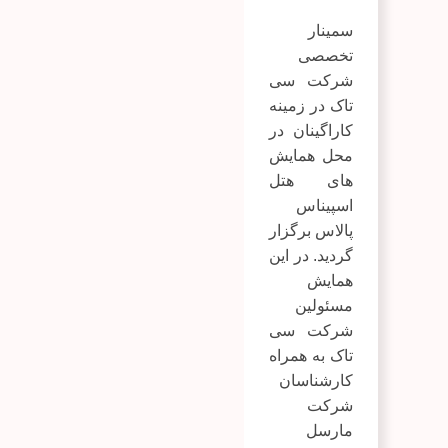
سمینار
تخصصی
شرکت سی
تاک در زمینه
کاراگینان در
محل همایش
های هتل
اسپیناس
پالاس برگزار
گردید. در این
همایش
مسئولین
شرکت سی
تاک به همراه
کارشناسان
شرکت
مارسل