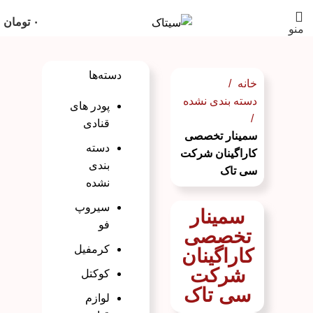
۰
تومان
منو
دسته‌ها
خانه
دسته بندی نشده
پودر های
قنادی
سمینار تخصصی
دسته
کاراگینان شرکت
بندی
سی تاک
نشده
سیروپ
سمینار
فو
تخصصی
کرمفیل
کاراگینان
شرکت
کوکتل
سی تاک
لوازم