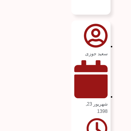
سعید جوزی
شهریور 23,
1398