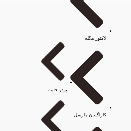
لاکتوز مگله
پودر خامه
کاراگینان مارسل