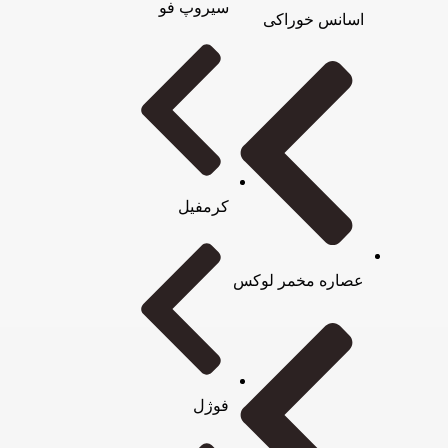
سیروپ فو
اسانس خوراکی
کرمفیل
عصاره مخمر لوکس
فوژل