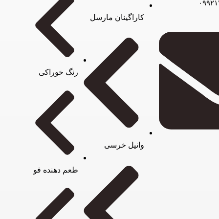
کاراگینان مارسل
رنگ خوراکی
وانیل خرسی
طعم دهنده فو