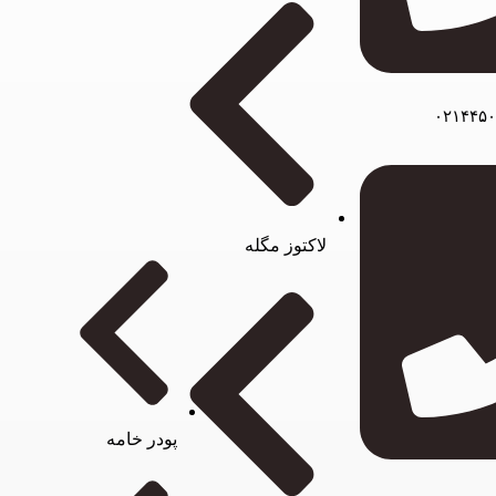
لاکتوز مگله
پودر خامه