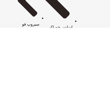
سیروپ فو
اسانس خوراکی
کرمفیل
عصاره مخمر لوکس