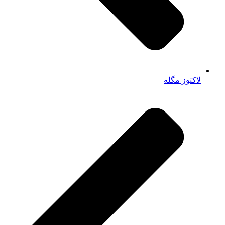
لاکتوز مگله