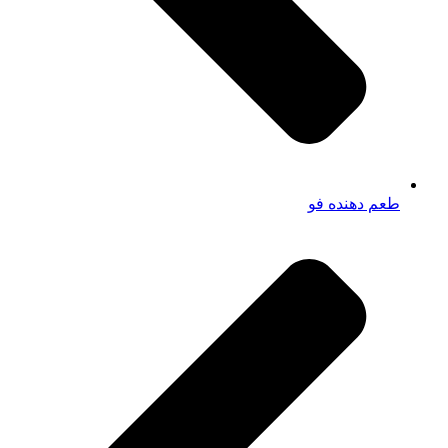
طعم دهنده فو