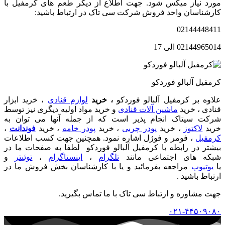
مورد نیاز میکس شود. جهت اطلاع از دیگر طعم های کرمفیل با
کارشناسان واحد فروش شرکت سی تاک در ارتباط باشید:
02144448411
02144965014 الی 17
کرمفیل آلبالو فوردکو
علاوه بر کرمفیل آلبالو فوردکو
، خرید
لوازم قنادی
، خرید ابزار
قنادی ، خرید
ماشین آلات قنادی
و خرید مواد اولیه دیگری نیز توسط
شرکت سیتاک انجام پذیر است که از جمله آنها می توان به
خرید
لاکتوز
، خرید
پودر چربی
، خرید
پودر خامه
، خرید
فوندانت
،
کرمفیل
، فومر و فوژل اشاره نمود. همچنین جهت کسب اطلاعات
بیشتر در رابطه با کرمفیل آلبالو فوردکو لطفا به صفحات ما در
شبکه های اجتماعی مانند
تلگرام
،
اینستاگرام
،
توئیتر
و
یا
یوتیوب
مراجعه بفرمائید و یا با کارشناسان بخش فروش ما در
ارتباط باشید .
جهت مشاوره و ارتباط سی تاک با ما تماس بگیرید.
۰۲۱-۴۴۵۰۹۰۸۰