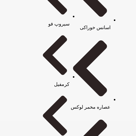
سیروپ فو
اسانس خوراکی
کرمفیل
عصاره مخمر لوکس