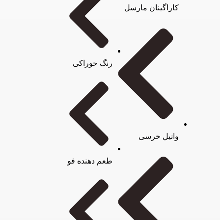
کاراگینان مارسل
رنگ خوراکی
وانیل خرسی
طعم دهنده فو