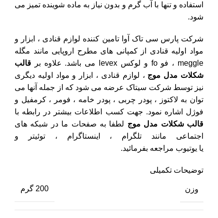
استفاده و تنها با آب گرم و بدون نیاز به ماده شوینده تمیز می
شود.
شرکت پارس سی تاک آوا تامین کننده لوازم قنادی ، ابزار و
مواد اولیه قنادی از کمپانی های مطرح اروپایی مانند مگله
meggle ، فو fo و لوکس levex می باشد. علاوه بر
قالب
شکلات مدل موج
، لوازم قنادی ، ابزار و مواد اولیه دیگری
نیز توسط شرکت سیتاک عرضه می شود که از جمله آنها می
توان به
لاکتوز
،
پودر چربی
،
پودر خامه
، فومر ، کرمفیل و
فوژل اشاره نمود. جهت کسب اطلاعات بیشتر در رابطه با
قالب شکلات مدل موج
لطفا به صفحات ما در شبکه های
اجتماعی مانند
تلگرام
،
اینستاگرام
،
توئیتر
و
یا
یوتیوب
مراجعه بفرمائید.
توضیحات تکمیلی
وزن
200 گرم