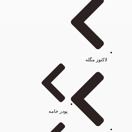
لاکتوز مگله
پودر خامه