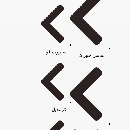
سیروپ فو
اسانس خوراکی
کرمفیل