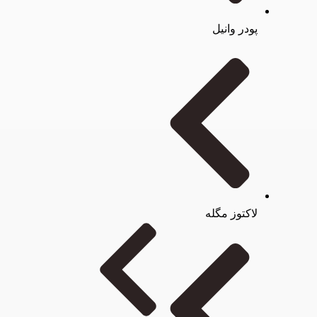
پودر وانیل
لاکتوز مگله